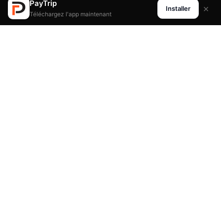
PayTrip
En option 2,5 €/mois
×
Installer
Téléchargez l'app maintenant
Transferts internationaux
Vers cartes, comptes, Mobile Money
Google Wallet
Nouveau
Paiement mobile Android
Plafond 150 000 €
Solde maximum du compte
Télécharger sur
App Store
Disponible sur
Google Play
CONNECT