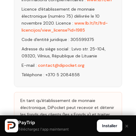
Licence d'établissement de monnaie
électronique (numéro 75) délivrée le 10
novembre 2020. Licence :
www.lb.lt/lt/frd-
licencijos/view_license?id=1985
Code d'entité juridique : 305599375
Adresse du siège social : Lvivo str. 25-104,
09320, Vilnius, République de Lituanie
E-mail :
contact@dipocket.org
Téléphone : +370 5 2084858
En tant qu'établissement de monnaie
électronique, DiPocket peut recevoir et détenir
les fonds des clients (les « Fonds ») et traiter
les paiements sur demande de l'Utilisateur. Les
PayTrip
×
Installer
Fonds sont placés sur des comptes ségrégués
Téléchargez l'app maintenant
détenus auprès d'établissements de crédit de