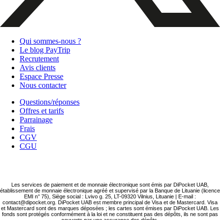
Qui sommes-nous ?
Le blog PayTrip
Recrutement
Avis clients
Espace Presse
Nous contacter
Questions/réponses
Offres et tarifs
Parrainage
Frais
CGV
CGU
Les services de paiement et de monnaie électronique sont émis par DiPocket UAB,
établissement de monnaie électronique agréé et supervisé par la Banque de Lituanie (licence
EMI n° 75), Siège social : Lvivo g. 25, LT-09320 Vilnius, Lituanie | E-mail :
contact@dipocket.org. DiPocket UAB est membre principal de Visa et de Mastercard. Visa
et Mastercard sont des marques déposées ; les cartes sont émises par DiPocket UAB. Les
fonds sont protégés conformément à la loi et ne constituent pas des dépôts, ils ne sont pas
couverts par une assurance des dépôts.