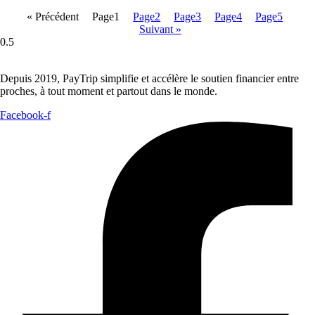
« Précédent
Page
1
Page
2
Page
3
Page
4
Page
5
Suivant »
Depuis 2019, PayTrip simplifie et accélère le soutien financier entre
proches, à tout moment et partout dans le monde.
Facebook-f